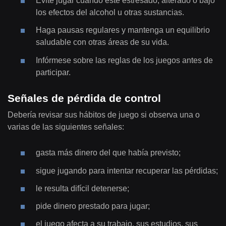
Evite jugar cuando esté estresado, alterado o bajo
los efectos del alcohol u otras sustancias.
Haga pausas regulares y mantenga un equilibrio
saludable con otras áreas de su vida.
Infórmese sobre las reglas de los juegos antes de
participar.
Señales de pérdida de control
Debería revisar sus hábitos de juego si observa una o
varias de las siguientes señales:
gasta más dinero del que había previsto;
sigue jugando para intentar recuperar las pérdidas;
le resulta difícil detenerse;
pide dinero prestado para jugar;
el juego afecta a su trabajo, sus estudios, sus