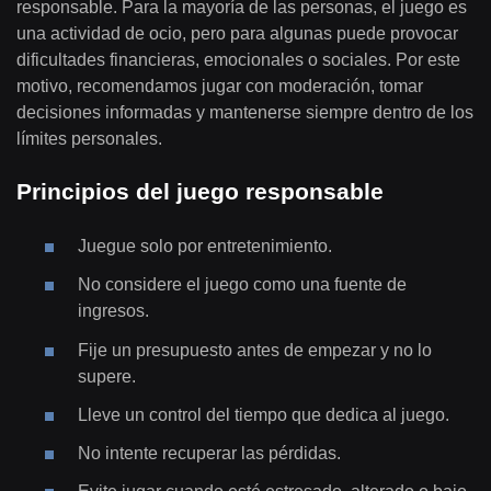
responsable. Para la mayoría de las personas, el juego es
una actividad de ocio, pero para algunas puede provocar
dificultades financieras, emocionales o sociales. Por este
motivo, recomendamos jugar con moderación, tomar
decisiones informadas y mantenerse siempre dentro de los
límites personales.
Principios del juego responsable
Juegue solo por entretenimiento.
No considere el juego como una fuente de
ingresos.
Fije un presupuesto antes de empezar y no lo
supere.
Lleve un control del tiempo que dedica al juego.
No intente recuperar las pérdidas.