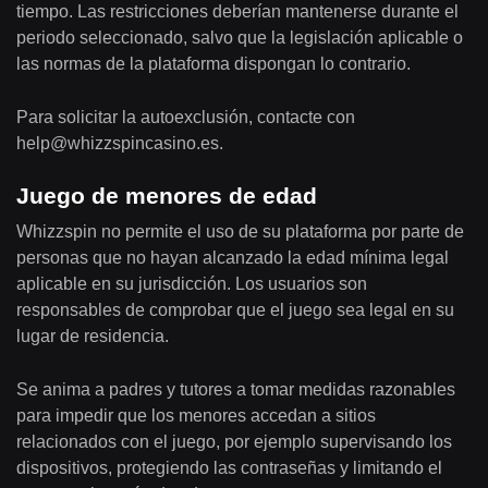
tiempo. Las restricciones deberían mantenerse durante el
periodo seleccionado, salvo que la legislación aplicable o
las normas de la plataforma dispongan lo contrario.
Para solicitar la autoexclusión, contacte con
help@whizzspincasino.es
.
Juego de menores de edad
Whizzspin no permite el uso de su plataforma por parte de
personas que no hayan alcanzado la edad mínima legal
aplicable en su jurisdicción. Los usuarios son
responsables de comprobar que el juego sea legal en su
lugar de residencia.
Se anima a padres y tutores a tomar medidas razonables
para impedir que los menores accedan a sitios
relacionados con el juego, por ejemplo supervisando los
dispositivos, protegiendo las contraseñas y limitando el